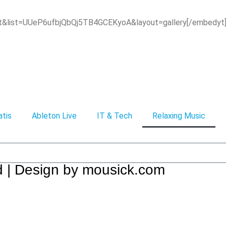
st&list=UUeP6ufbjQbQj5TB4GCEKyoA&layout=gallery[/embedyt
atis
Ableton Live
IT & Tech
Relaxing Music
ed | Design by mousick.com